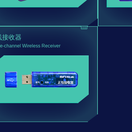
线接收器
le-channel Wireless Receiver