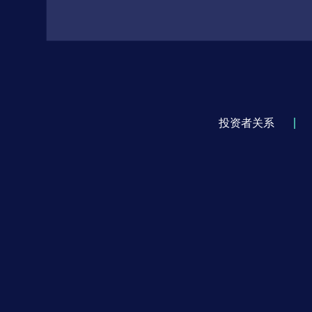
验质量和实验效率，显著扩展了学生的实验操作空间。 朗威
D
深厚的教学基础，产品制造工艺精湛，教学服务优良。经过八
上海市教委53所二期课改试点学校为期数年的严格验证，目前
国5000多所中学及高等示范院校，其中分组实验室近1000座。2
DIS项目荣获上海市教学成果特等奖；6月，DIS无线向心力实
首次荣获世界教具联合会仪器设备组大奖；7月，DIS项目荣获
成果一等奖。
投资者关系
中心全体成员在不断强化研发功能的同时，兼顾资源整
教育培训功能。作为集“研、学、产、教”一体化功能的专业的
学研发机构，中心的发展代表了中国教育界对教育技术进步的
将在崇尚体制创新的海派文化的引领下，取得更加丰硕的研发
国、走向世界。